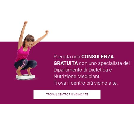
Prenota una
CONSULENZA
GRATUITA
con uno specialista del
Dipartimento di Dietetica e
Nutrizione Mediplant.
Trova il centro più vicino a te.
TROVA IL CENTRO PIÙ VICINO A TE